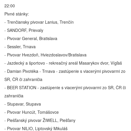
22:00
Pivné stánky:
- Trenčiansky pivovar Lanius, Trenčín
- SANDORF, Prievaly
- Pivovar General, Bratislava
- Sessler, Trnava
- Pivovar Hvezdoň, Hviezdoslavov/Bratislava
- Jazdecký a športovo - rekreačný areál Masarykov dvor, Vígľaš
- Damian Pivotéka - Trnava - zastúpenie s viacerými pivovarmi zo
SR, ČR či zahraničia
- BEER STATION - zastúpenie s viacerými pivovarmi zo SR, ČR či
zahraničia
- Stupavar, Stupava
- Pivovar Huncút, Tomášovce
- Piešťanský pivovar ŽiWELL, Piešťany
- Pivovar NILIO, Liptovský Mikuláš