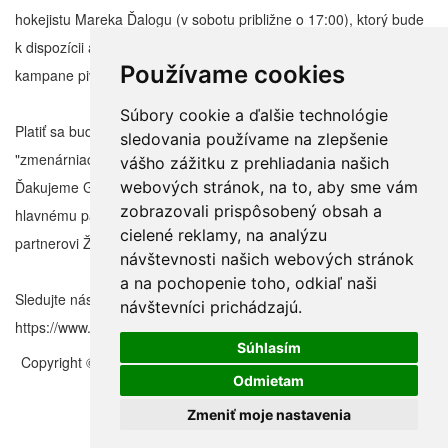
hokejistu Mareka Ďalogu (v sobotu približne o 17:00), ktorý bude
k dispozícii aj na autogramiádu a ktorý je tvárou reklamnej
Používame cookies
kampane pivovaru Masarykov Dvor.
Súbory cookie a ďalšie technológie
Platiť sa bude ako tradične žetónmi, ktoré si zakúpite v našich
sledovania používame na zlepšenie
"zmenárniach" a stánky si samé zvolia typy pohárov.
vášho zážitku z prehliadania našich
Ďakujeme Generálnemu partnerovi Pivo Bakalář Slovensko,
webových stránok, na to, aby sme vám
zobrazovali prispôsobený obsah a
hlavnému partnerovi Trnavský samosprávny kraj a mediálnemu
cielené reklamy, na analýzu
partnerovi Živé pivo
návštevnosti našich webových stránok
a na pochopenie toho, odkiaľ naši
Sledujte nás aj na Instagrame tu:
návštevníci prichádzajú.
https://www.instagram.com/trnavska13/
Súhlasím
Copyright © 2011 – 2026 | Folklorfest.sk | Vlastník práv doc. Ján
Styk | Všetky práva vyhradené
Odmietam
Údaje o prevádzkovateľovi
|
Obchodné podmienky
|
Manuál a
Zmeniť moje nastavenia
pokyny
|
Nastavenia cookies
www.Aweb.sk - tvorba webstránok.