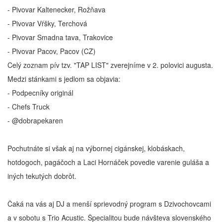
- Pivovar Kaltenecker, Rožňava
- Pivovar Vŕšky, Terchová
- Pivovar Smadna tava, Trakovice
- Pivovar Pacov, Pacov (CZ)
Celý zoznam pív tzv. "TAP LIST" zverejníme v 2. polovici augusta.
Medzi stánkami s jedlom sa objavia:
- Podpecníky originál
- Chefs Truck
- @dobrapekaren
Pochutnáte si však aj na výbornej cigánskej, klobáskach,
hotdogoch, pagáčoch a Laci Hornáček povedie varenie guláša a
iných tekutých dobrôt.
Čaká na vás aj DJ a menší sprievodný program s Dzivochovcami
a v sobotu s Trio Acustic. Špecialitou bude návšteva slovenského