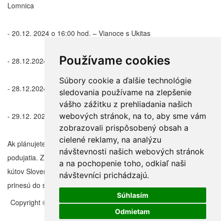
Lomnica
- 20.12. 2024 o 16:00 hod. – Vianoce s Ukitas
Používame cookies
- 28.12.2024 o 16.00 hod. – Vianočný koncert Dua PV Acoustic
Súbory cookie a ďalšie technológie
- 28.12.2024 o 18:00 hod. – Benefičný koncert
sledovania používame na zlepšenie
vášho zážitku z prehliadania našich
- 29.12. 2024 o 18:00 hod. – Koleda s Veronikou Rabada
webových stránok, na to, aby sme vám
zobrazovali prispôsobený obsah a
cielené reklamy, na analýzu
Ak plánujete sviatky v Tatrách, nezabudnite si vychutnať kultúrne
návštevnosti našich webových stránok
podujatia. Zažijete nezabudnuteľné chvíle v jednom z najkrajších
a na pochopenie toho, odkiaľ naši
kútov Slovenska. Vianočné podujatia a koncerty vás nadchnú a
návštevníci prichádzajú.
prinesú do srdca čaro Vianoc.
Súhlasím
Copyright © 2011 – 2026 | Folklorfest.sk | Vlastník práv doc. Ján
Styk | Všetky práva vyhradené
Odmietam