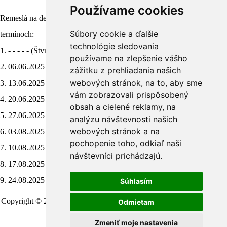
Používame cookies
Remeslá na dedine - program sa bude konať v nasledovných
Súbory cookie a ďalšie
termínoch:
technológie sledovania
1. - - - - - (Štvrtok)
používame na zlepšenie vášho
2. 06.06.2025 (Piatok)
zážitku z prehliadania našich
webových stránok, na to, aby sme
3. 13.06.2025 (Piatok)
vám zobrazovali prispôsobený
4. 20.06.2025 (Piatok)
obsah a cielené reklamy, na
5. 27.06.2025 (Piatok)
analýzu návštevnosti našich
webových stránok a na
6. 03.08.2025 (Nedeľa)
pochopenie toho, odkiaľ naši
7. 10.08.2025 (Nedeľa)
návštevníci prichádzajú.
8. 17.08.2025 (Nedeľa)
9. 24.08.2025 (Nedeľa)
Súhlasím
Copyright © 2011 – 2026 | Folklorfest.sk | Vlastník práv doc. Ján Styk
Odmietam
| Všetky práva vyhradené
Údaje o prevádzkovateľovi
|
Obchodné podmienky
|
Manuál a pokyny
Zmeniť moje nastavenia