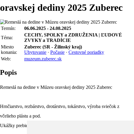
oravskej dediny 2025 Zuberec
Termín:
06.06.2025 - 24.08.2025
CECHY, SPOLKY a ZDRUŽENIA | ĽUDOVÉ
Téma:
ZVYKY a TRADÍCIE
Miesto
Zuberec (SR - Žilinský kraj)
konania:
Ubytovanie
·
Počasie
·
Cestovné poriadky
Web:
muzeum.zuberec.sk
Popis
Remeslá na dedine v Múzeu oravskej dediny 2025 Zuberec
Hrnčiarstvo, rezbárstvo, drotárstvo, tokárstvo, výroba sviečok z
včelieho plástu a pod.
Ukážky prebiehajú každú nedeľu od 11.00 do 16.00 h.