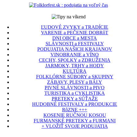
ĽUDOVÉ ZVYKY a TRADÍCIE
VARENIE a PEČENIE DOBRôT
DNI OBCE a MESTA
SLÁVNOSTI a FESTIVALY
PODUJATIA NAŠICH KRAJANOV
VINOBRANIE a VÍNO
CECHY, SPOLKY a ZDRUŽENIA
JARMOKY, TRHY a HODY
KULTÚRA
FOLKLÓRNE SÚBORY a SKUPINY
ZÁBAVY, PLESY a BÁLY
PIVNÉ SLÁVNOSTI a PIVO
TURISTIKA a CYKLISTIKA
PRETEKY a SÚŤAŽE
HUDOBNÉ FESTIVALY a PRODUKCIE
RôZNE +++
KOSENIE RUČNOU KOSOU
FURMANSKÉ PRETEKY a FURMANI
+ VLOŽIŤ SVOJE PODUJATIA