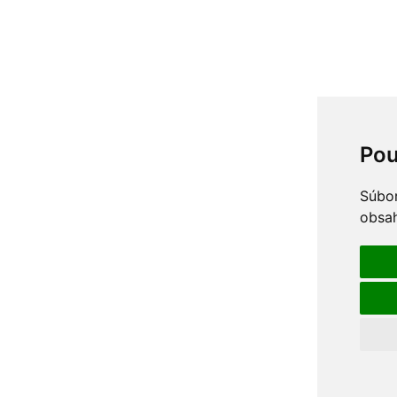
Pou
Súbor
obsah