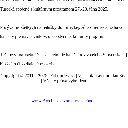
Turecká spojené s kultúrnym programom 27.-28. júna 2025.
Pozývame všetkých na halušky do Tureckej, súťaž, remeslá, zábava,
halušky pre návštevníkov, občerstvenie, kultúrny program
Tešíme sa na Vašu účasť a stretnutie haluškárov z celého Slovenska, aj
bližšieho či vzdialeného okolia.
Copyright © 2011 – 2026 | Folklorfest.sk | Vlastník práv doc. Ján Styk
| Všetky práva vyhradené
Údaje o prevádzkovateľovi
|
Obchodné podmienky
|
Manuál a pokyny
|
Nastavenia cookies
www.Aweb.sk - tvorba webstránok.