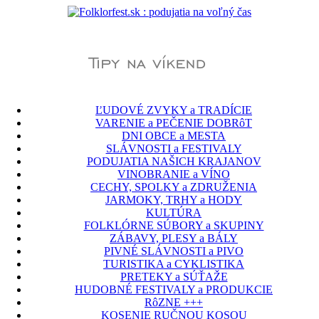
ĽUDOVÉ ZVYKY a TRADÍCIE
VARENIE a PEČENIE DOBRôT
DNI OBCE a MESTA
SLÁVNOSTI a FESTIVALY
PODUJATIA NAŠICH KRAJANOV
VINOBRANIE a VÍNO
CECHY, SPOLKY a ZDRUŽENIA
JARMOKY, TRHY a HODY
KULTÚRA
FOLKLÓRNE SÚBORY a SKUPINY
ZÁBAVY, PLESY a BÁLY
PIVNÉ SLÁVNOSTI a PIVO
TURISTIKA a CYKLISTIKA
PRETEKY a SÚŤAŽE
HUDOBNÉ FESTIVALY a PRODUKCIE
RôZNE +++
KOSENIE RUČNOU KOSOU