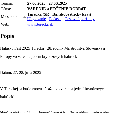
Termín:
27.06.2025 - 28.06.2025
Téma:
VARENIE a PEČENIE DOBRôT
Turecká (SR - Banskobystrický kraj)
Miesto konania:
Ubytovanie
·
Počasie
·
Cestovné poriadky
Web:
www.turecka.sk
Popis
Halušky Fest 2025 Turecká - 28. ročník Majstrovstvá Slovenska a
Európy vo varení a jedení bryndzových halušiek
Dátum: 27.-28. júna 2025
V Tureckej sa bude znovu súťažiť vo varení a jedení bryndzových
halušiek!
Návštevníci si môžu vychutnať čerstvé halušky a občerstvenie v obci