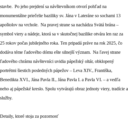
stavbe. Po jeho prejdení sa návštevníkom otvorí pohľad na
monumentálne priečelie baziliky sv. Jána v Lateráne so sochami 13
apoštolov na vrchole. Na pravej strane sa nachádza Svätá brána –
symbol viery a nádeje, ktorá sa v skutočnej bazilike otvára len raz za
25 rokov počas jubilejného roka. Ten pripadá práve na rok 2025, čo
dodáva téme ľadového dómu ešte silnejší význam. Na ľavej strane
ľadového chrámu návštevníci uvidia pápežský oltár, obklopený
portrétmi šiestich posledných pápežov – Leva XIV., Františka,
Benedikta XVI., Jána Pavla II., Jána Pavla I. a Pavla VI. – a vedľa
neho aj pápežské kreslo. Spolu vytvárajú obraz jednoty viery, tradície a
služby.
Detaily, ktoré stoja za pozornosť