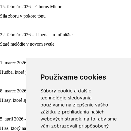
15. február 2026 – Chorus Minor
Sila zboru v pokore tónu
22. február 2026 – Libertas in Infinitāte
Staré melódie v novom svetle
1. marec 2026 – Kapela Timothy
Hudba, ktorá premieňa srdcia
Používame cookies
Súbory cookie a ďalšie
8. marec 2026 – Univerzitný spevácky zbor Benedictus, Ružomberok
technológie sledovania
Hlasy, ktoré spájajú vedu, vieru a umenie
používame na zlepšenie vášho
zážitku z prehliadania našich
webových stránok, na to, aby sme
5. apríl 2026 – Carmen Pál Baláž
vám zobrazovali prispôsobený
Hlas, ktorý napĺňa priestor