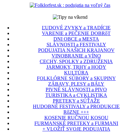
ĽUDOVÉ ZVYKY a TRADÍCIE
VARENIE a PEČENIE DOBRôT
DNI OBCE a MESTA
SLÁVNOSTI a FESTIVALY
PODUJATIA NAŠICH KRAJANOV
VINOBRANIE a VÍNO
CECHY, SPOLKY a ZDRUŽENIA
JARMOKY, TRHY a HODY
KULTÚRA
FOLKLÓRNE SÚBORY a SKUPINY
ZÁBAVY, PLESY a BÁLY
PIVNÉ SLÁVNOSTI a PIVO
TURISTIKA a CYKLISTIKA
PRETEKY a SÚŤAŽE
HUDOBNÉ FESTIVALY a PRODUKCIE
RôZNE +++
KOSENIE RUČNOU KOSOU
FURMANSKÉ PRETEKY a FURMANI
+ VLOŽIŤ SVOJE PODUJATIA