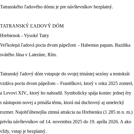
Tatranského ľadového dómu je pre návštevníkov bezplatný.
TATRANSKÝ ĽADOVÝ DÓM
Hrebienok - Vysoké Tatry
Veľkolepá ľadová pocta dvom pápežom - Habemus papam. Bazilika
svätého Jána v Lateráne, Rím.
Tatranský ľadový dóm vstupuje do svojej trinástej sezóny a tentokrát
vzdáva poctu dvom pápežom – Františkovi, ktorý v roku 2025 zomrel,
a Levovi XIV., ktorý ho nahradil. Symbolicky spája koniec jednej éry
s nástupom novej a prináša tému, ktorá má duchovný aj umelecký
rozmer. Najobľúbenejšia zimná atrakcia na Hrebienku (1 285 m n. m.)
privíta návštevníkov od 14. novembra 2025 do 19. apríla 2026. A ako
vždy, vstup je bezplatný.