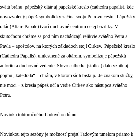
svätú bránu, pápežský oltár aj pápežské kreslo (cathedra papalis), kde
novozvolený pápež symbolicky začína svoju Petrovu cestu. Pápežský
oltár (Altare Papale) tvorí duchovné centrum celej baziliky. V
skutočnom chráme sa pod ním nachádzajú relikvie svätého Petra a
Pavla – apoštolov, na ktorých základoch stojí Cirkev. Pápežské kreslo
(Cathedra Papalis), umiestnené za oltárom, symbolizuje pápežskú
autoritu a duchovné vedenie. Slovo cathedra (stolica) dalo vznik aj
pojmu „katedrála“ – chrám, v ktorom sídli biskup. Je znakom služby,
nie moci – z kresla pápež učí a vedie Cirkev ako nástupca svätého
Petra.
Novinka tohtoročného Ľadového dómu
Novinkou tejto sezóny je možnosť prejsť ľadovým tunelom priamo k