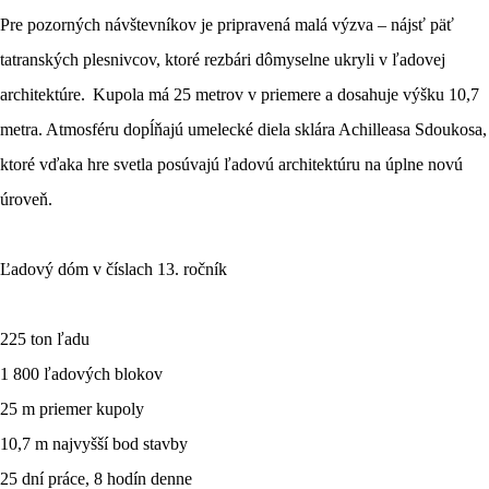
Pre pozorných návštevníkov je pripravená malá výzva – nájsť päť
tatranských plesnivcov, ktoré rezbári dômyselne ukryli v ľadovej
architektúre. Kupola má 25 metrov v priemere a dosahuje výšku 10,7
metra. Atmosféru dopĺňajú umelecké diela sklára Achilleasa Sdoukosa,
ktoré vďaka hre svetla posúvajú ľadovú architektúru na úplne novú
úroveň.
Ľadový dóm v číslach 13. ročník
225 ton ľadu
1 800 ľadových blokov
25 m priemer kupoly
10,7 m najvyšší bod stavby
25 dní práce, 8 hodín denne