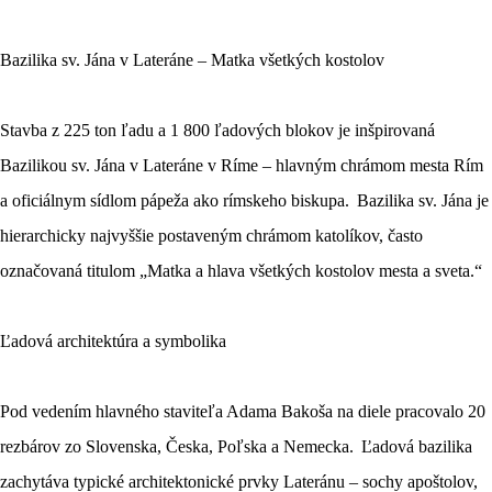
Bazilika sv. Jána v Lateráne – Matka všetkých kostolov
Stavba z 225 ton ľadu a 1 800 ľadových blokov je inšpirovaná
Bazilikou sv. Jána v Lateráne v Ríme – hlavným chrámom mesta Rím
a oficiálnym sídlom pápeža ako rímskeho biskupa. Bazilika sv. Jána je
hierarchicky najvyššie postaveným chrámom katolíkov, často
označovaná titulom „Matka a hlava všetkých kostolov mesta a sveta.“
Ľadová architektúra a symbolika
Pod vedením hlavného staviteľa Adama Bakoša na diele pracovalo 20
rezbárov zo Slovenska, Česka, Poľska a Nemecka. Ľadová bazilika
zachytáva typické architektonické prvky Lateránu – sochy apoštolov,