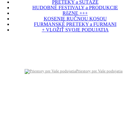
PRETEKY a SÚŤAŽE
HUDOBNÉ FESTIVALY a PRODUKCIE
RôZNE +++
KOSENIE RUČNOU KOSOU
FURMANSKÉ PRETEKY a FURMANI
+ VLOŽIŤ SVOJE PODUJATIA
Priestory pre Vaše podujatia