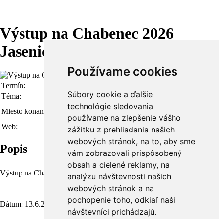
Výstup na Chabenec 2026
Jasenie - 24. ročník
Používame cookies
Termín:
13.06.2026
Súbory cookie a ďalšie
Téma:
TURISTIKA a CYKLISTIKA
technológie sledovania
Jasenie (SR - Banskobystrický kraj)
Miesto konania:
Ubytovanie
·
Počasie
·
Cestovné poriadky
používame na zlepšenie vášho
Web:
www.jasenie.sk
zážitku z prehliadania našich
webových stránok, na to, aby sme
Popis
vám zobrazovali prispôsobený
obsah a cielené reklamy, na
Výstup na Chabenec 2026 Jasenie - 24. ročník
analýzu návštevnosti našich
webových stránok a na
pochopenie toho, odkiaľ naši
Dátum: 13.6.2026
návštevníci prichádzajú.