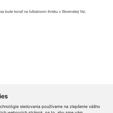
a bude konať na futbalovom ihrisku v Slovenskej Vsi,
ies
echnológie sledovania používame na zlepšenie vášho
ašich webových stránok, na to, aby sme vám