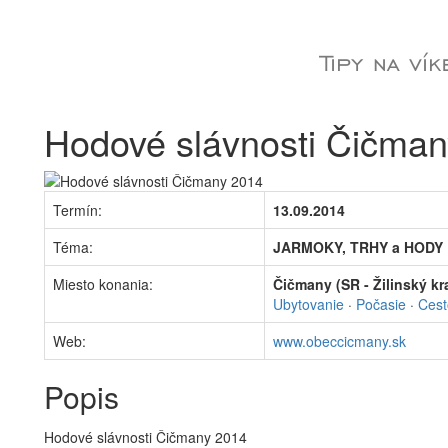
Hodové slávnosti Čičma
Termín:
13.09.2014
Téma:
JARMOKY, TRHY a HODY
Miesto konania:
Čičmany (SR - Žilinský kra
Ubytovanie
·
Počasie
·
Cest
Web:
www.obeccicmany.sk
Popis
Hodové slávnosti Čičmany 2014