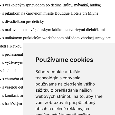
- s veľkolepým sprievodom po dedine (trúby, mávatká, hudba)
- s piknikom na čarovnom mieste Boutique Hotela pri Mlyne
- s divadielkom pre detičky
- s maľovaním na tvár, detským kútikom a tvorivými dielničkami
- s unikátnym praktickým workshopom ohľadom vhodnej stravy pre
deti s Katkou Ovečkovou Medveďovou z JemIné aj s ochutnávkami
- s profesionálnou fotografkou pre exkluzívne rodinné foto
Používame cookies
- s výživovým poradcom a diagnostikou tela pre poradenstvo o
schudnutí
Súbory cookie a ďalšie
technológie sledovania
- s chutným občerstvením
používame na zlepšenie vášho
- s veselou detskou mini diskotékou pod holým nebom
zážitku z prehliadania našich
- s koníkmi, animátormi, šašom, moderátorom, DJ-jom a vizážistkou
webových stránok, na to, aby sme
vám zobrazovali prispôsobený
- s hasičským autom pre malých aj veľkých hasičov
obsah a cielené reklamy, na
analýzu návštevnosti našich