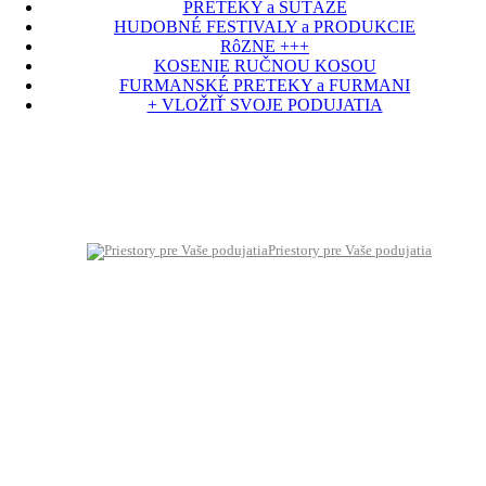
PRETEKY a SÚŤAŽE
HUDOBNÉ FESTIVALY a PRODUKCIE
RôZNE +++
KOSENIE RUČNOU KOSOU
FURMANSKÉ PRETEKY a FURMANI
+ VLOŽIŤ SVOJE PODUJATIA
Priestory pre Vaše podujatia