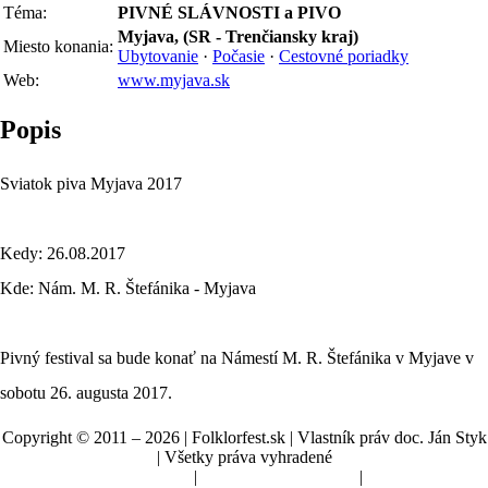
Téma:
PIVNÉ SLÁVNOSTI a PIVO
Myjava, (SR - Trenčiansky kraj)
Miesto konania:
Ubytovanie
·
Počasie
·
Cestovné poriadky
Web:
www.myjava.sk
Popis
Sviatok piva Myjava 2017
Kedy: 26.08.2017
Kde: Nám. M. R. Štefánika - Myjava
Pivný festival sa bude konať na Námestí M. R. Štefánika v Myjave v
sobotu 26. augusta 2017.
Copyright © 2011 – 2026 | Folklorfest.sk | Vlastník práv doc. Ján Styk
| Všetky práva vyhradené
Údaje o prevádzkovateľovi
|
Obchodné podmienky
|
Manuál a pokyny