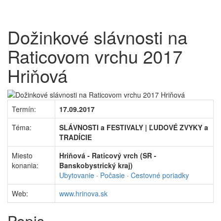
Dožinkové slávnosti na
Raticovom vrchu 2017
Hriňová
Termín:
17.09.2017
Téma:
SLÁVNOSTI a FESTIVALY | ĽUDOVÉ ZVYKY a
TRADÍCIE
Miesto
Hriňová - Raticový vrch (SR -
konania:
Banskobystrický kraj)
Ubytovanie
·
Počasie
·
Cestovné poriadky
Web:
www.hrinova.sk
Popis