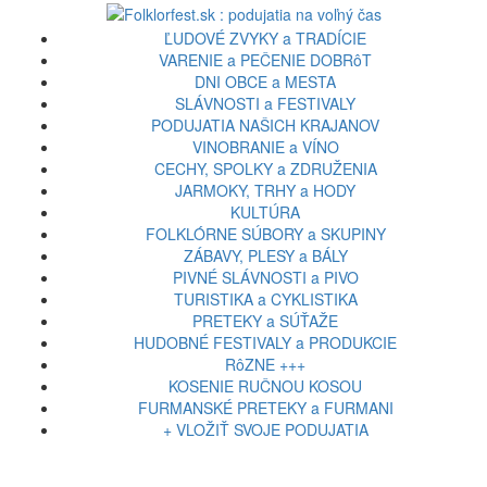
ĽUDOVÉ ZVYKY a TRADÍCIE
VARENIE a PEČENIE DOBRôT
DNI OBCE a MESTA
SLÁVNOSTI a FESTIVALY
PODUJATIA NAŠICH KRAJANOV
VINOBRANIE a VÍNO
CECHY, SPOLKY a ZDRUŽENIA
JARMOKY, TRHY a HODY
KULTÚRA
FOLKLÓRNE SÚBORY a SKUPINY
ZÁBAVY, PLESY a BÁLY
PIVNÉ SLÁVNOSTI a PIVO
TURISTIKA a CYKLISTIKA
PRETEKY a SÚŤAŽE
HUDOBNÉ FESTIVALY a PRODUKCIE
RôZNE +++
KOSENIE RUČNOU KOSOU
FURMANSKÉ PRETEKY a FURMANI
+ VLOŽIŤ SVOJE PODUJATIA