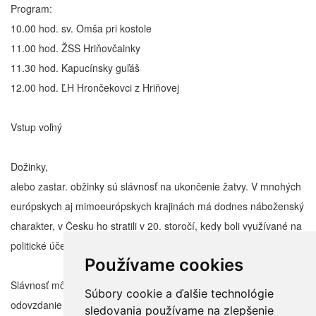
Program:
10.00 hod. sv. Omša pri kostole
11.00 hod. ŽSS Hriňovčainky
11.30 hod. Kapucínsky guľáš
12.00 hod. ĽH Hrončekovci z Hriňovej
Vstup voľný
Dožinky,
alebo zastar. obžinky sú slávnosť na ukončenie žatvy. V mnohých
európskych aj mimoeurópskych krajinách má dodnes náboženský
charakter, v Česku ho stratili v 20. storočí, kedy boli využívané na
politické účely.
Používame cookies
Slávnosť môže zahŕňať odváženie posledného snopu z poľa,
Súbory cookie a ďalšie technológie
odovzdanie dožinkového venca a prianie (vinšovanie)
sledovania používame na zlepšenie