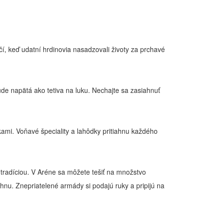
čí, keď udatní hrdinovia nasadzovali životy za prchavé
bude napätá ako tetiva na luku. Nechajte sa zasiahnuť
kami. Voňavé špeciality a lahôdky pritiahnu každého
tradíciou. V Aréne sa môžete tešiť na množstvo
chnu. Znepriatelené armády si podajú ruky a pripijú na