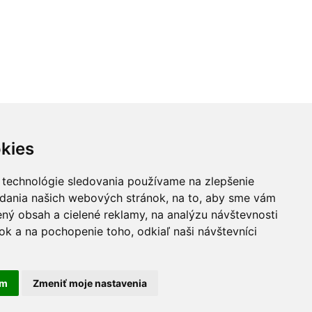
kies
 technológie sledovania používame na zlepšenie
adania našich webových stránok, na to, aby sme vám
ný obsah a cielené reklamy, na analýzu návštevnosti
k a na pochopenie toho, odkiaľ naši návštevníci
áva vyhradené
am
Zmeniť moje nastavenia
ia cookies