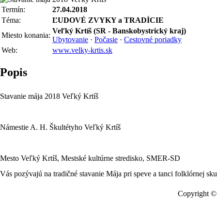
Termín:
27.04.2018
Téma:
ĽUDOVÉ ZVYKY a TRADÍCIE
Veľký Krtíš (SR - Banskobystrický kraj)
Miesto konania:
Ubytovanie
·
Počasie
·
Cestovné poriadky
Web:
www.velky-krtis.sk
Popis
Stavanie mája 2018 Veľký Krtíš
Námestie A. H. Škultétyho Veľký Krtíš
Mesto Veľký Krtíš, Mestské kultúrne stredisko, SMER-SD
Vás pozývajú na tradičné stavanie Mája pri speve a tanci folklór
Copyright © 
Údaje o p