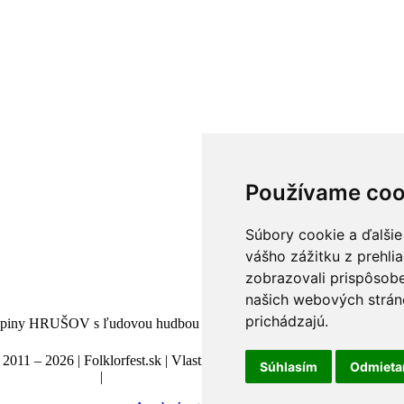
Používame coo
Súbory cookie a ďalšie
vášho zážitku z prehli
zobrazovali prispôsobe
našich webových stráno
prichádzajú.
nej skupiny HRUŠOV s ľudovou hudbou ČARDÁŠ.
2011 – 2026 | Folklorfest.sk | Vlastník práv doc. Ján Styk | Všetky pr
Súhlasím
Odmiet
revádzkovateľovi
|
Obchodné podmienky
|
Manuál a pokyny
|
Nastaven