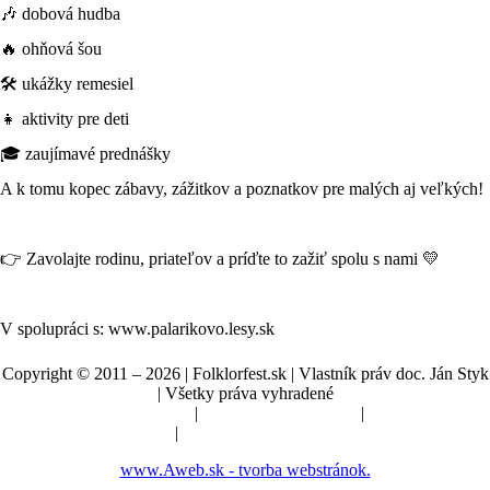
🎶 dobová hudba
🔥 ohňová šou
🛠️ ukážky remesiel
👧 aktivity pre deti
🎓 zaujímavé prednášky
A k tomu kopec zábavy, zážitkov a poznatkov pre malých aj veľkých!
👉 Zavolajte rodinu, priateľov a príďte to zažiť spolu s nami 💛
V spolupráci s: www.palarikovo.lesy.sk
Copyright © 2011 – 2026 | Folklorfest.sk | Vlastník práv doc. Ján Styk
| Všetky práva vyhradené
Údaje o prevádzkovateľovi
|
Obchodné podmienky
|
Manuál a pokyny
|
Nastavenia cookies
www.Aweb.sk - tvorba webstránok.