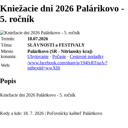
Kniežacie dni 2026 Palárikovo -
5. ročník
Termín:
18.07.2026
Téma:
SLÁVNOSTI a FESTIVALY
Miesto
Palárikovo (SR - Nitriansky kraj)
konania:
Ubytovanie
·
Počasie
·
Cestovné poriadky
/www.facebook.com/share/p/194fxRTnaA/?
Web:
mibextid=wwXIfr
Popis
Kniežacie dni 2026 Palárikovo - 5. ročník
Kedy a kde: 18. 7. 2026 | Poľovnícky kaštieľ Palárikovo