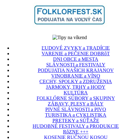
ĽUDOVÉ ZVYKY a TRADÍCIE
VARENIE a PEČENIE DOBRôT
DNI OBCE a MESTA
SLÁVNOSTI a FESTIVALY
PODUJATIA NAŠICH KRAJANOV
VINOBRANIE a VÍNO
CECHY, SPOLKY a ZDRUŽENIA
JARMOKY, TRHY a HODY
KULTÚRA
FOLKLÓRNE SÚBORY a SKUPINY
ZÁBAVY, PLESY a BÁLY
PIVNÉ SLÁVNOSTI a PIVO
TURISTIKA a CYKLISTIKA
PRETEKY a SÚŤAŽE
HUDOBNÉ FESTIVALY a PRODUKCIE
RôZNE +++
KOSENIE RUČNOU KOSOU