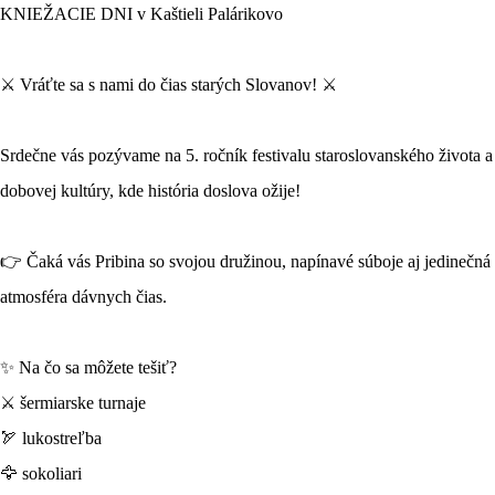
KNIEŽACIE DNI v Kaštieli Palárikovo
⚔️ Vráťte sa s nami do čias starých Slovanov! ⚔️
Srdečne vás pozývame na 5. ročník festivalu staroslovanského života a
dobovej kultúry, kde história doslova ožije!
👉 Čaká vás Pribina so svojou družinou, napínavé súboje aj jedinečná
atmosféra dávnych čias.
✨ Na čo sa môžete tešiť?
⚔️ šermiarske turnaje
🏹 lukostreľba
🦅 sokoliari